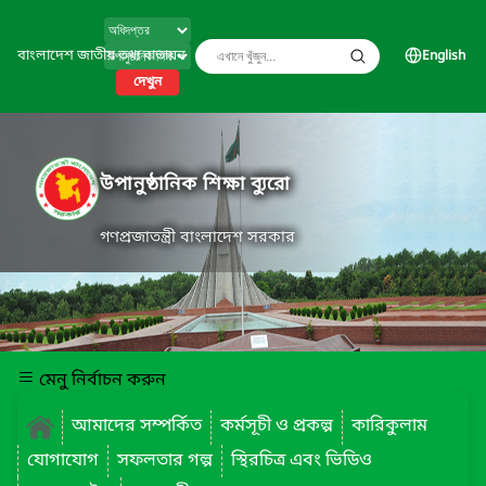
বাংলাদেশ জাতীয় তথ্য বাতায়ন
English
দেখুন
উপানুষ্ঠানিক শিক্ষা ব্যুরো
গণপ্রজাতন্ত্রী বাংলাদেশ সরকার
মেনু নির্বাচন করুন
আমাদের সম্পর্কিত
কর্মসূচী ও প্রকল্প
কারিকুলাম
যোগাযোগ
সফলতার গল্প
স্থিরচিত্র এবং ভিডিও