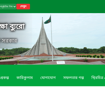
দেখুন
্ষা ব্যুরো
েশ সরকার
প্রকল্প
কারিকুলাম
যোগাযোগ
সফলতার গল্প
স্থিরচিত