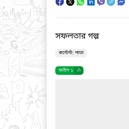
সফলতার গল্প
কন্টেন্ট: পাতা
ফাইল ১