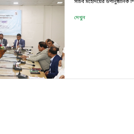
সচিব মহোদয়ের উপানুষ্ঠানিক শ
দেখুন