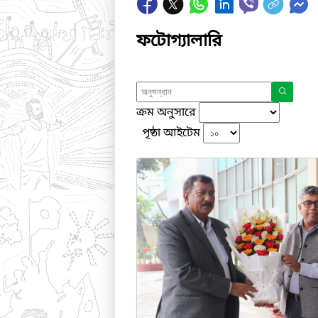
ফটোগ্যালারি
ক্রম অনুসারে
পৃষ্ঠা আইটেম