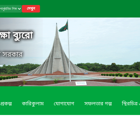
দেখুন
্ষা ব্যুরো
েশ সরকার
প্রকল্প
কারিকুলাম
যোগাযোগ
সফলতার গল্প
স্থিরচিত