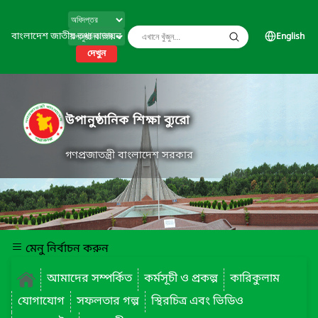
বাংলাদেশ জাতীয় তথ্য বাতায়ন
English
দেখুন
উপানুষ্ঠানিক শিক্ষা ব্যুরো
গণপ্রজাতন্ত্রী বাংলাদেশ সরকার
মেনু নির্বাচন করুন
আমাদের সম্পর্কিত
কর্মসূচী ও প্রকল্প
কারিকুলাম
যোগাযোগ
সফলতার গল্প
স্থিরচিত্র এবং ভিডিও