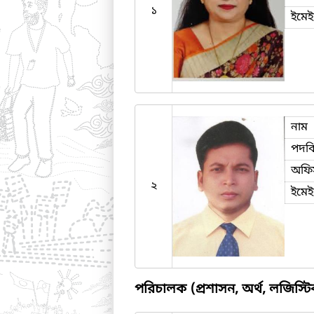
১
ইমে
নাম
পদব
অফি
২
ইমে
পরিচালক (প্রশাসন, অর্থ, লজিস্টিক