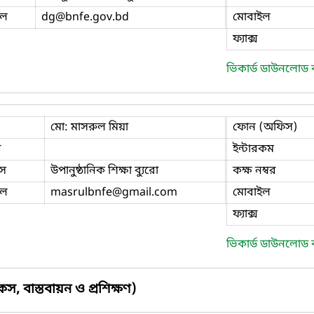
ইল
dg
@bnfe.gov.bd
মোবাইল
ফ্যাক্স
ভিকার্ড ডাউনলোড
মো: মাসরুল মিয়া
ফোন (অফিস)
ি
ইন্টারকম
স
উপানুষ্ঠানিক শিক্ষা ব্যুরো
কক্ষ নম্বর
ইল
masrulbnfe
@gmail.com
মোবাইল
ফ্যাক্স
ভিকার্ড ডাউনলোড
স, বাস্তবায়ন ও প্রশিক্ষণ)