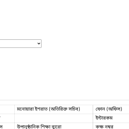
মনোয়ারা ইশরাত (অতিরিক্ত সচিব)
ফোন (অফিস)
ি
ইন্টারকম
স
উপানুষ্ঠানিক শিক্ষা ব্যুরো
কক্ষ নম্বর