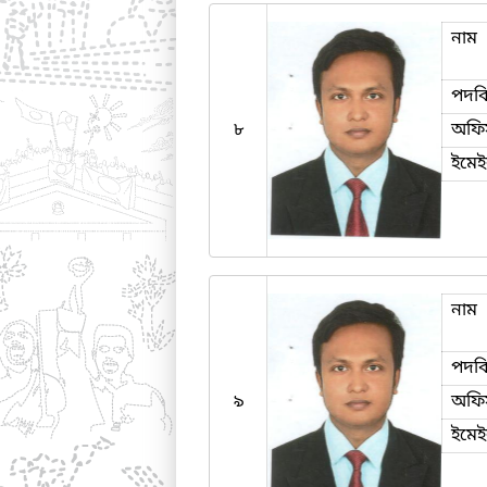
নাম
পদব
৮
অফি
ইমে
নাম
পদব
৯
অফি
ইমে