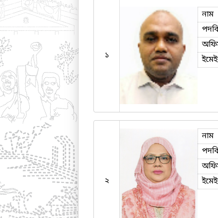
নাম
পদব
অফি
১
ইমে
নাম
পদব
অফি
২
ইমে