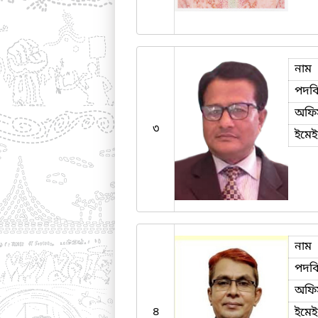
নাম
পদব
অফি
৩
ইমে
নাম
পদব
অফি
৪
ইমে