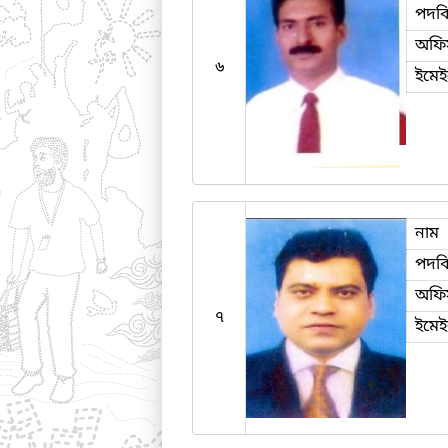
পদব
অফি
৬
ইমে
নাম
পদব
অফি
৭
ইমে