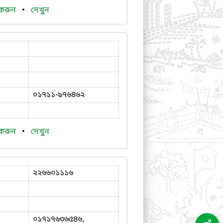
 করুন
•
দেখুন
০১৭১১-৯৭৬৪৬২
 করুন
•
দেখুন
২২৬৬০১১১৬
০১৭১৭৬৩৬৫৪৬,