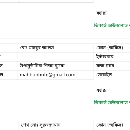
ফ্যাক্স
ভিকার্ড ডাউনলোড
মোঃ মাহবুব আলম
ফোন (অফিস)
ি
ইন্টারকম
স
উপানুষ্ঠানিক শিক্ষা ব্যুরো
কক্ষ নম্বর
ইল
mahbubbnfe
@gmail.com
মোবাইল
ফ্যাক্স
ভিকার্ড ডাউনলোড
শেখ মোঃ সুরুজ্জামান
ফোন (অফিস)