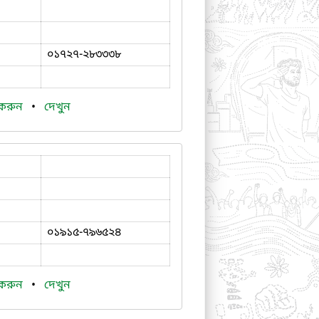
০১৭২৭-২৮৩৩৩৮
 করুন
•
দেখুন
০১৯১৫-৭৯৬৫২৪
 করুন
•
দেখুন