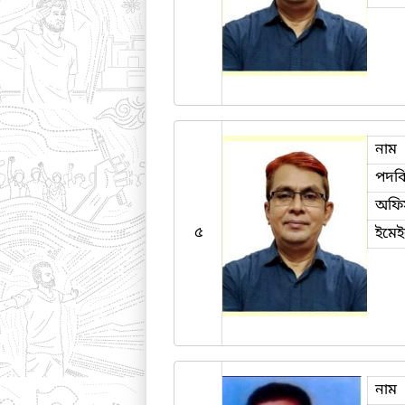
নাম
পদব
অফি
৫
ইমে
নাম