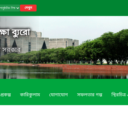
দেখুন
্ষা ব্যুরো
েশ সরকার
প্রকল্প
কারিকুলাম
যোগাযোগ
সফলতার গল্প
স্থিরচিত