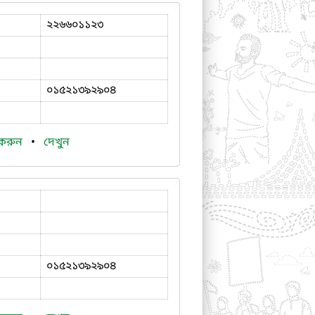
২২৬৬০১১২৩
০১৫২১৩৯২৯০৪
 করুন
•
দেখুন
০১৫২১৩৯২৯০৪