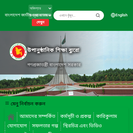
বাংলাদেশ জাতীয় তথ্য বাতায়ন
English
দেখুন
উপানুষ্ঠানিক শিক্ষা ব্যুরো
গণপ্রজাতন্ত্রী বাংলাদেশ সরকার
মেনু নির্বাচন করুন
আমাদের সম্পর্কিত
কর্মসূচী ও প্রকল্প
কারিকুলাম
যোগাযোগ
সফলতার গল্প
স্থিরচিত্র এবং ভিডিও