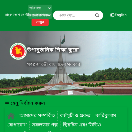
বাংলাদেশ জাতীয় তথ্য বাতায়ন
English
দেখুন
উপানুষ্ঠানিক শিক্ষা ব্যুরো
গণপ্রজাতন্ত্রী বাংলাদেশ সরকার
মেনু নির্বাচন করুন
আমাদের সম্পর্কিত
কর্মসূচী ও প্রকল্প
কারিকুলাম
যোগাযোগ
সফলতার গল্প
স্থিরচিত্র এবং ভিডিও