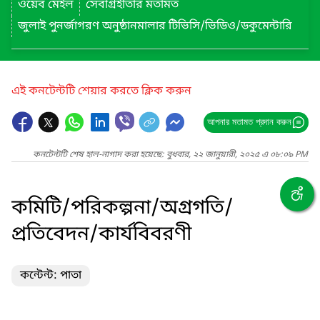
ওয়েব মেইল
সেবাগ্রহীতার মতামত
জুলাই পুনর্জাগরণ অনুষ্ঠানমালার টিভিসি/ভিডিও/ডকুমেন্টারি
এই কনটেন্টটি শেয়ার করতে ক্লিক করুন
আপনার মতামত প্রদান করুন
কনটেন্টটি শেষ হাল-নাগাদ করা হয়েছে: বুধবার, ২২ জানুয়ারী, ২০২৫ এ ০৮:০৯ PM
কমিটি/পরিকল্পনা/অগ্রগতি/
প্রতিবেদন/কার্যবিবরণী
কন্টেন্ট: পাতা