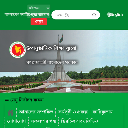
বাংলাদেশ জাতীয় তথ্য বাতায়ন
English
দেখুন
উপানুষ্ঠানিক শিক্ষা ব্যুরো
গণপ্রজাতন্ত্রী বাংলাদেশ সরকার
মেনু নির্বাচন করুন
আমাদের সম্পর্কিত
কর্মসূচী ও প্রকল্প
কারিকুলাম
যোগাযোগ
সফলতার গল্প
স্থিরচিত্র এবং ভিডিও