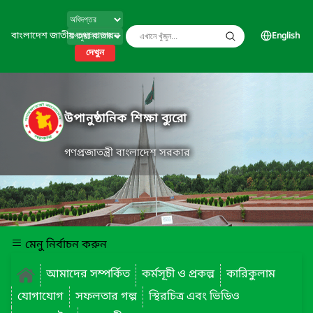
বাংলাদেশ জাতীয় তথ্য বাতায়ন
English
দেখুন
উপানুষ্ঠানিক শিক্ষা ব্যুরো
গণপ্রজাতন্ত্রী বাংলাদেশ সরকার
মেনু নির্বাচন করুন
আমাদের সম্পর্কিত
কর্মসূচী ও প্রকল্প
কারিকুলাম
যোগাযোগ
সফলতার গল্প
স্থিরচিত্র এবং ভিডিও