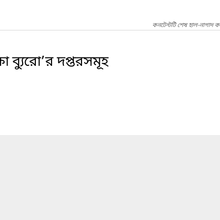
কনটেন্টটি শেষ হাল-নাগাদ ক
া ব্যুরো’র দপ্তরসমূহ