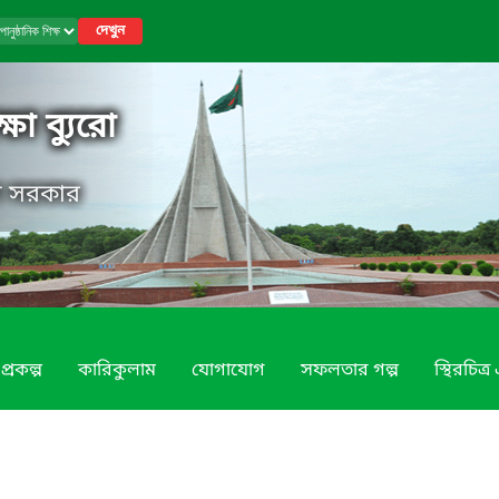
দেখুন
্ষা ব্যুরো
েশ সরকার
প্রকল্প
কারিকুলাম
যোগাযোগ
সফলতার গল্প
স্থিরচিত