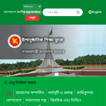
বাংলাদেশ জাতীয় তথ্য বাতায়ন
English
দেখুন
উপানুষ্ঠানিক শিক্ষা ব্যুরো
গণপ্রজাতন্ত্রী বাংলাদেশ সরকার
মেনু নির্বাচন করুন
আমাদের সম্পর্কিত
কর্মসূচী ও প্রকল্প
কারিকুলাম
যোগাযোগ
সফলতার গল্প
স্থিরচিত্র এবং ভিডিও