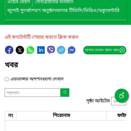
ওয়েব মেইল
সেবাগ্রহীতার মতামত
জুলাই পুনর্জাগরণ অনুষ্ঠানমালার টিভিসি/ভিডিও/ডকুমেন্টারি
এই কনটেন্টটি শেয়ার করতে ক্লিক করুন
আপনার মতামত প্রদান করুন
খবর
এডভান্সড অপশনগুলো দেখান
পৃষ্ঠা আইটেম
নং
শিরোনাম
ফাইল