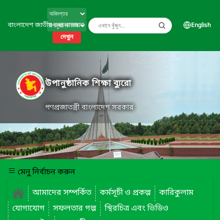
বাংলাদেশ জাতীয় তথ্য বাতায়ন
English
দেখুন
উপানুষ্ঠানিক শিক্ষা ব্যুরো
গণপ্রজাতন্ত্রী বাংলাদেশ সরকার
মেনু নির্বাচন করুন
আমাদের সম্পর্কিত
কর্মসূচী ও প্রকল্প
কারিকুলাম
যোগাযোগ
সফলতার গল্প
স্থিরচিত্র এবং ভিডিও