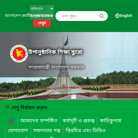
বাংলাদেশ জাতীয় তথ্য বাতায়ন
English
দেখুন
উপানুষ্ঠানিক শিক্ষা ব্যুরো
গণপ্রজাতন্ত্রী বাংলাদেশ সরকার
মেনু নির্বাচন করুন
আমাদের সম্পর্কিত
কর্মসূচী ও প্রকল্প
কারিকুলাম
যোগাযোগ
সফলতার গল্প
স্থিরচিত্র এবং ভিডিও